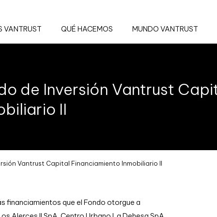
 VANTRUST
QUÉ HACEMOS
MUNDO VANTRUST
do de Inversión Vantrust Capi
biliario II
rsión Vantrust Capital Financiamiento Inmobiliario II
más financiamientos que el Fondo otorgue a
 Los Alerces II SpA, Centro Urbano La Dehesa SpA