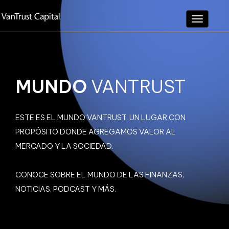
Toggle
navigati
MUNDO
VANTRUST
ESTE ES EL MUNDO VANTRUST, UN LUGAR CON
PROPÓSITO DONDE AGREGAMOS VALOR AL
MERCADO Y LA SOCIEDAD.
CONOCE SOBRE EL MUNDO DE LAS FINANZAS,
NOTICIAS, PODCAST Y MÁS.