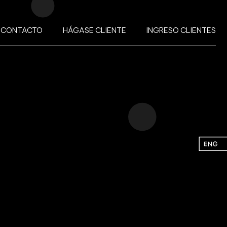
CONTACTO
HÁGASE CLIENTE
INGRESO CLIENTES
PITAL
l mercado con el perfecto
s de inversión, como también