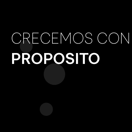
reaccionar a los constant
CONOCE Y APRENDE UN MUNDO DE
INFORMACIÓN, NOTICIAS Y NUESTRAS ACCIONES
DENTRO DE LA ECONOMÍA Y SOCIEDAD
Nuestra misión es promover 
CRECEMOS CON
Chile como en el extr
INGRESA A UN NUEVO MUNDO
PROPOSITO
Administradora General de Fondos
Variedad de alternativas de fondos públicos en el mercado
nacional e internacional