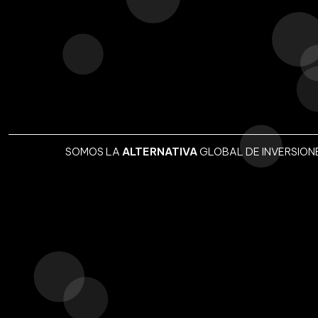
es cambios del mundo actual, manteniendo altos estándares de pr
proceso.
inversiones que generen rentas permanentes con propuestas en d
anjero - que contribuyan, a la vez, a la sostenibilidad y buenas pr
SOMOS LA
ALTERNATIVA
GLOBAL DE INVERSION
VNT Assets Managements
Nuevas alternativas de inversión diseñados para agregar
valor a su cartera