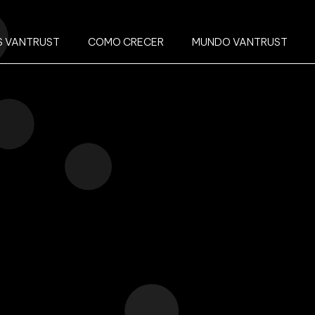
 VANTRUST
COMO CRECER
MUNDO VANTRUST
OS
VANTRUST CA
ST
pital basado en la idea de una nueva forma de agregar valor en e
a ágil e innovadora que nos permite capturar nuevas oportunidade