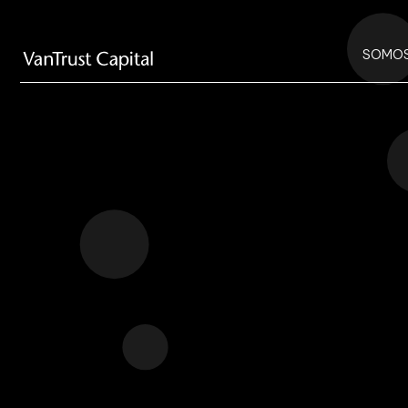
SOMOS
SOM
MUNDO
VANTRU
En 2006 nace Vantrust Ca
equilibrio de una estructur