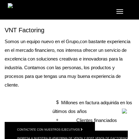
Toggle
navigatio
VNT Factoring
Somos un equipo nuevo en el Grupo,con bastante experiencia
en el mercado financiero, nos interesa ofrecer un servicio de
excelencia con soluciones creativas e innovadoras para la
industria. Contamos con las personas, los productos y
procesos para que tengas una muy buena experiencia de
cliente.
$
Millones en factura adquirida en los
últimos dos años
+
Clientes financiados
CONTACTATE CON NUESTROS EJECUTIVOS
INGRESA A NUESTRA PLATAFORMA DE VENTA Y POST VENTA DE FACTORING